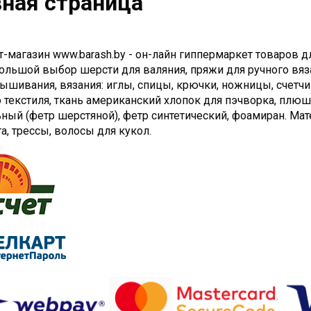
вная страница
т-магазин
www.barash.by
- он-лайн гиппермаркет товаров д
ольшой выбор шерсти для валяния, пряжи для ручного вяз
ышивания, вязания: иглы, спицы, крючки, ножницы, счетчи
о текстиля, ткань американский хлопок для пэчворка, плю
ный (фетр шерстяной), фетр синтетический, фоамиран. Мат
а, трессы, волосы для кукол.