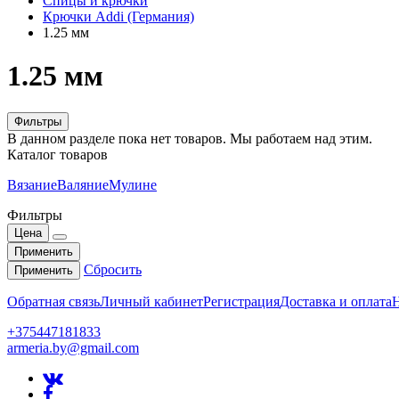
Спицы и крючки
Крючки Addi (Германия)
1.25 мм
1.25 мм
Фильтры
В данном разделе пока нет товаров. Мы работаем над этим.
Каталог товаров
Вязание
Валяние
Мулине
Фильтры
Цена
Применить
Сбросить
Применить
Обратная связь
Личный кабинет
Регистрация
Доставка и оплата
+375447181833
armeria.by@gmail.com