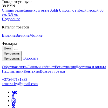
Товар отсутствует
38 BYN
Спицы рельефные круговые Addi Unicorn с гибкой леской 80
см, 3.5 мм
Подробнее
Каталог товаров
Вязание
Валяние
Мулине
Фильтры
Цена
Применить
Сбросить
Применить
Обратная связь
Личный кабинет
Регистрация
Доставка и оплата
Наш магазин
Контакты
Возврат товара
+375447181833
armeria.by@gmail.com