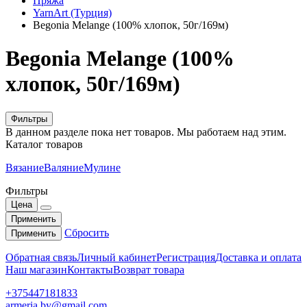
Пряжа
YarnArt (Турция)
Begonia Melange (100% хлопок, 50г/169м)
Begonia Melange (100%
хлопок, 50г/169м)
Фильтры
В данном разделе пока нет товаров. Мы работаем над этим.
Каталог товаров
Вязание
Валяние
Мулине
Фильтры
Цена
Применить
Сбросить
Применить
Обратная связь
Личный кабинет
Регистрация
Доставка и оплата
Наш магазин
Контакты
Возврат товара
+375447181833
armeria.by@gmail.com