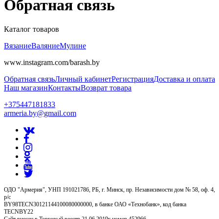
Обратная связь
Каталог товаров
Вязание
Валяние
Мулине
www.instagram.com/barash.by
Обратная связь
Личный кабинет
Регистрация
Доставка и оплата
Наш магазин
Контакты
Возврат товара
+375447181833
armeria.by@gmail.com
ОДО "Армерия", УНП 191021786, РБ, г. Минск, пр. Независимости дом № 58, оф. 4,
р/с
BY98TECN30121144100080000000, в банке ОАО «Технобанк», код банка
TECNBY22
Сайт внесен в Торговый реестр 21.06.2019г номер 452966