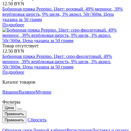
12.50 BYN
Бобинная пряжа Peppino. Цвет: розовый. 49% меринос, 39%
верблюжья шерсть, 9% шелк, 3% акрил. 50г/360м. Цена
указана за 50 грамм
Подробнее
Товар отсутствует
12.50 BYN
Бобинная пряжа Peppino. Цвет: серо-фиолетовый. 49%
меринос, 39% верблюжья шерсть, 9% шелк, 3% акрил.
50г/360м. Цена указана за 50 грамм
Подробнее
Каталог товаров
Вязание
Валяние
Мулине
Фильтры
Цена
Применить
Сбросить
Применить
Обратная связь
Личный кабинет
Регистрация
Доставка и оплата