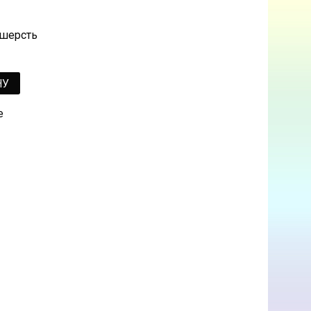
 шерсть
НУ
е