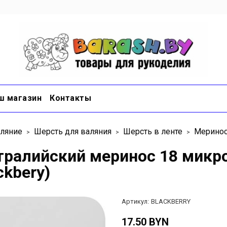
ш магазин
Контакты
ляние
Шерсть для валяния
Шерсть в ленте
Меринос
тралийский меринос 18 микро
ckbery)
Артикул:
BLACKBERRY
17.50 BYN