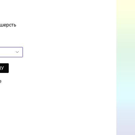
 шерсть
НУ
е