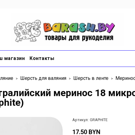
ш магазин
Контакты
ляние
Шерсть для валяния
Шерсть в ленте
Меринос
тралийский меринос 18 микро
phite)
Артикул:
GRAPHITE
17.50 BYN