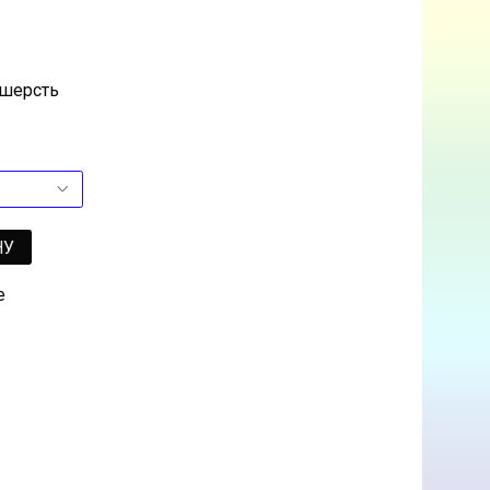
 шерсть
НУ
е