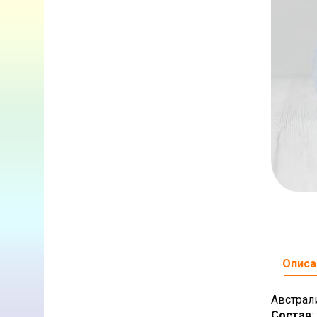
Описа
Австрал
Состав