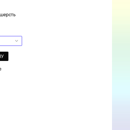
 шерсть
НУ
е