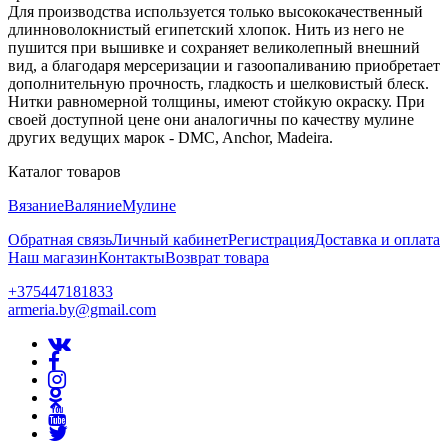
Для производства используется только высококачественный
длинноволокнистый египетский хлопок. Нить из него не
пушится при вышивке и сохраняет великолепный внешний
вид, а благодаря мерсеризации и газоопаливанию приобретает
дополнительную прочность, гладкость и шелковистый блеск.
Нитки равномерной толщины, имеют стойкую окраску. При
своей доступной цене они аналогичны по качеству мулине
других ведущих марок - DMC, Anchor, Madeira.
Каталог товаров
Вязание
Валяние
Мулине
Обратная связь
Личный кабинет
Регистрация
Доставка и оплата
Наш магазин
Контакты
Возврат товара
+375447181833
armeria.by@gmail.com