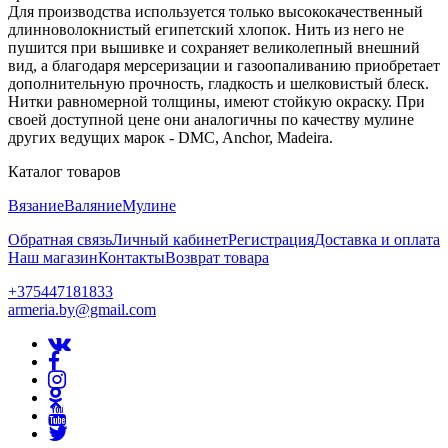
Для производства используется только высококачественный
длинноволокнистый египетский хлопок. Нить из него не
пушится при вышивке и сохраняет великолепный внешний
вид, а благодаря мерсеризации и газоопаливанию приобретает
дополнительную прочность, гладкость и шелковистый блеск.
Нитки равномерной толщины, имеют стойкую окраску. При
своей доступной цене они аналогичны по качеству мулине
других ведущих марок - DMC, Anchor, Madeira.
Каталог товаров
Вязание
Валяние
Мулине
Обратная связь
Личный кабинет
Регистрация
Доставка и оплата
Наш магазин
Контакты
Возврат товара
+375447181833
armeria.by@gmail.com