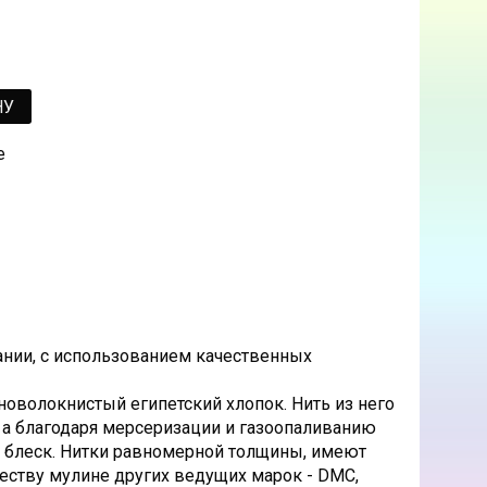
НУ
е
ании, с использованием качественных
оволокнистый египетский хлопок. Нить из него
 а благодаря мерсеризации и газоопаливанию
й блеск. Нитки равномерной толщины, имеют
честву мулине других ведущих марок - DMC,