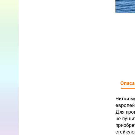
Описа
Нитки м
европей
Для про
не пуши
приобре
стойкую