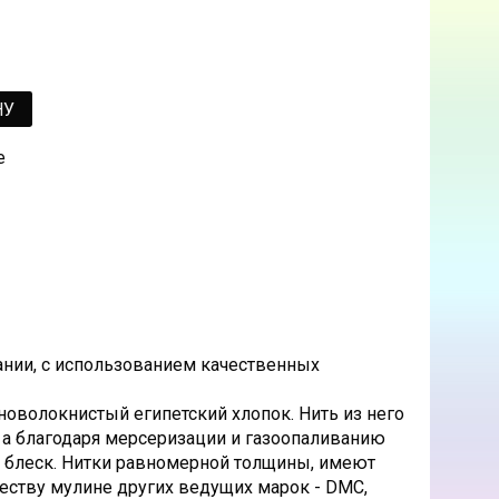
НУ
е
ании, с использованием качественных
оволокнистый египетский хлопок. Нить из него
 а благодаря мерсеризации и газоопаливанию
й блеск. Нитки равномерной толщины, имеют
честву мулине других ведущих марок - DMC,