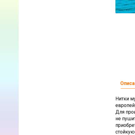
Описа
Нитки м
европей
Для про
не пуши
приобре
стойкую