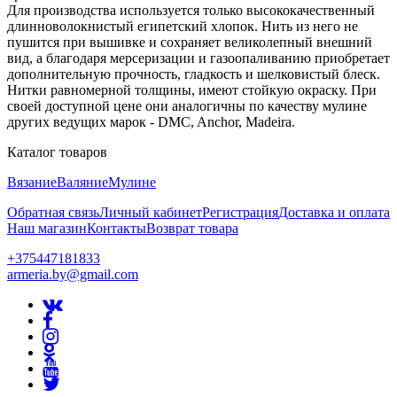
Для производства используется только высококачественный
длинноволокнистый египетский хлопок. Нить из него не
пушится при вышивке и сохраняет великолепный внешний
вид, а благодаря мерсеризации и газоопаливанию приобретает
дополнительную прочность, гладкость и шелковистый блеск.
Нитки равномерной толщины, имеют стойкую окраску. При
своей доступной цене они аналогичны по качеству мулине
других ведущих марок - DMC, Anchor, Madeira.
Каталог товаров
Вязание
Валяние
Мулине
Обратная связь
Личный кабинет
Регистрация
Доставка и оплата
Наш магазин
Контакты
Возврат товара
+375447181833
armeria.by@gmail.com