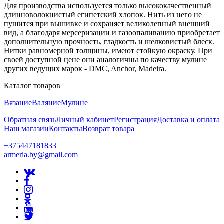
Для производства используется только высококачественный
длинноволокнистый египетский хлопок. Нить из него не
пушится при вышивке и сохраняет великолепный внешний
вид, а благодаря мерсеризации и газоопаливанию приобретает
дополнительную прочность, гладкость и шелковистый блеск.
Нитки равномерной толщины, имеют стойкую окраску. При
своей доступной цене они аналогичны по качеству мулине
других ведущих марок - DMC, Anchor, Madeira.
Каталог товаров
Вязание
Валяние
Мулине
Обратная связь
Личный кабинет
Регистрация
Доставка и оплата
Наш магазин
Контакты
Возврат товара
+375447181833
armeria.by@gmail.com