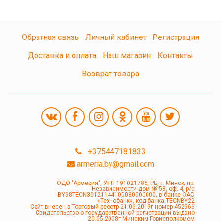
Обратная связь
Личный кабинет
Регистрация
Доставка и оплата
Наш магазин
Контакты
Возврат товара
+375447181833
armeria.by@gmail.com
ОДО "Армерия", УНП 191021786, РБ, г. Минск, пр.
Независимости дом № 58, оф. 4, р/с
BY98TECN30121144100080000000, в банке ОАО
«Технобанк», код банка TECNBY22
Сайт внесен в Торговый реестр 21.06.2019г номер 452966
Свидетельство о государственной регистрации выдано
20.05.2008г Минским Горисполкомом