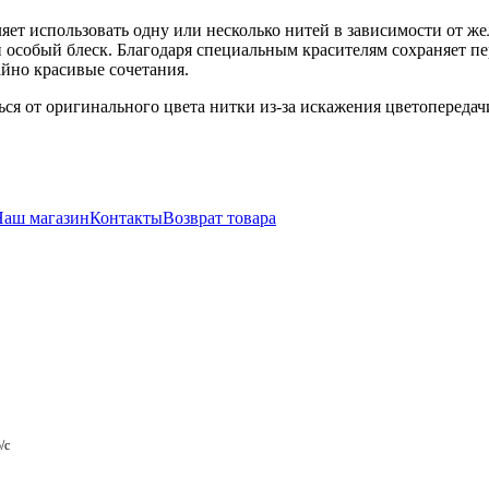
ляет использовать одну или несколько нитей в зависимости от 
особый блеск. Благодаря специальным красителям сохраняет пе
айно красивые сочетания.
ся от оригинального цвета нитки из-за искажения цветопереда
Наш магазин
Контакты
Возврат товара
/с