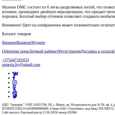
Мулине DMC состоит из 6 легко разделяемых нитей, что позво
волокон, прошедших двойную мерсеризацию, что придает нити 
порошка. Богатый выбор оттенков позволяет создавать необыч
Внимание! Цвет на изображении может незначительно отличать
Каталог товаров
Вязание
Валяние
Мулине
Обратная связь
Личный кабинет
Регистрация
Доставка и оплата
+375447181833
armeria.by@gmail.com
ОДО "Армерия", УНП 191021786, РБ, г. Минск, пр. Независимости дом № 58, оф. 4, р
BY98TECN30121144100080000000, в банке ОАО «Технобанк», код банка TECNBY22
Сайт внесен в Торговый реестр 21.06.2019г номер 452966