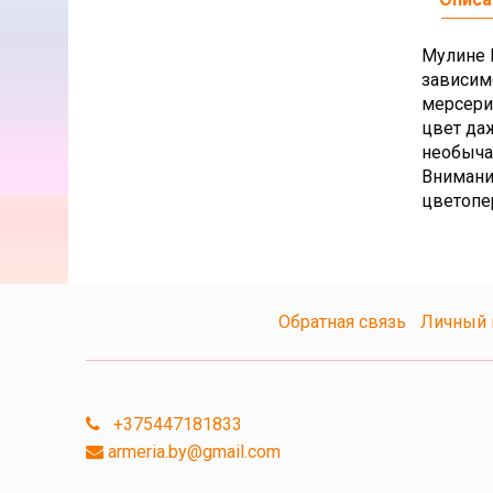
Мулине D
зависим
мерсери
цвет да
необыча
Внимани
цветопе
Обратная связь
Личный 
+375447181833
armeria.by@gmail.com