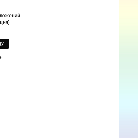
 сложений
ция)
НУ
е