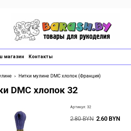
ш магазин
Контакты
улине
Нитки мулине DMC хлопок (Франция)
ки DMC хлопок 32
Артикул:
32
2.80 BYN
2.60 BYN