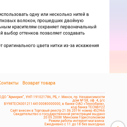
использовать одну или несколько нитей в
лопковых волокон, прошедших двойную
льным красителям сохраняет первоначальный
ый выбор оттенков позволяет создавать
т оригинального цвета нитки из-за искажения
Контакты
Возврат товара
ОДО "Армерия", УНП 191021786, РБ, г. Минск, пр. Независимости
дом № 58, оф. 4, р/с
BY98TECN30121144100080000000, в банке ОАО «Технобанк»,
код банка TECNBY22
Сайт внесен в Торговый реестр 21.06.2019г номер 452966
Свидетельство о государственной регистрации выдано
20.05.2008г Минским Горисполкомом
Режим работы интернет-магазина:
Ежедневно с 11 до 18 без выходных