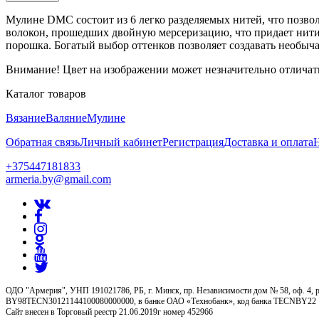
Мулине DMC состоит из 6 легко разделяемых нитей, что позво
волокон, прошедших двойную мерсеризацию, что придает нити 
порошка. Богатый выбор оттенков позволяет создавать необыч
Внимание! Цвет на изображении может незначительно отличать
Каталог товаров
Вязание
Валяние
Мулине
Обратная связь
Личный кабинет
Регистрация
Доставка и оплата
+375447181833
armeria.by@gmail.com
ОДО "Армерия", УНП 191021786, РБ, г. Минск, пр. Независимости дом № 58, оф. 4, р
BY98TECN30121144100080000000, в банке ОАО «Технобанк», код банка TECNBY22
Сайт внесен в Торговый реестр 21.06.2019г номер 452966