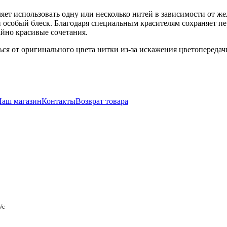
ляет использовать одну или несколько нитей в зависимости от 
особый блеск. Благодаря специальным красителям сохраняет пе
айно красивые сочетания.
ся от оригинального цвета нитки из-за искажения цветопереда
Наш магазин
Контакты
Возврат товара
/с