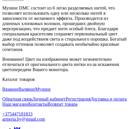
Мулине DMC состоит из 6 легко разделяемых нитей, что
позволяет использовать одну или несколько нитей в
зависимости от желаемого эффекта. Производится из
длинных хлопковых волокон, прошедших двойную
мерсеризацию, что придает нити особый блеск. Благодаря
специальным красителям сохраняет первоначальный цвет
даже под воздействием света и стирального порошка. Богатый
выбор оттенков позволяет создавать необычайно красивые
сочетания.
Внимание! Цвет на изображении может незначительно
отличаться от оригинального цвета нитки из-за искажения
цветопередачи Вашего монитора.
Каталог товаров
Вязание
Валяние
Мулине
Обратная связь
Личный кабинет
Регистрация
Доставка и оплата
Наш магазин
Контакты
Возврат товара
+375447181833
armeria.by@gmail.com