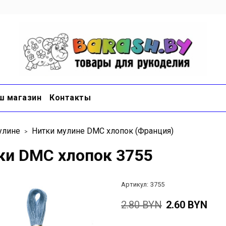
ш магазин
Контакты
улине
Нитки мулине DMC хлопок (Франция)
ки DMC хлопок 3755
Артикул:
3755
2.80 BYN
2.60 BYN