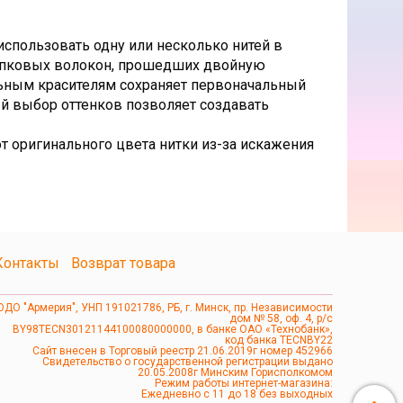
использовать одну или несколько нитей в
лопковых волокон, прошедших двойную
льным красителям сохраняет первоначальный
ый выбор оттенков позволяет создавать
т оригинального цвета нитки из-за искажения
Контакты
Возврат товара
ОДО "Армерия", УНП 191021786, РБ, г. Минск, пр. Независимости
дом № 58, оф. 4, р/с
BY98TECN30121144100080000000, в банке ОАО «Технобанк»,
код банка TECNBY22
Сайт внесен в Торговый реестр 21.06.2019г номер 452966
Свидетельство о государственной регистрации выдано
20.05.2008г Минским Горисполкомом
Режим работы интернет-магазина:
Ежедневно с 11 до 18 без выходных