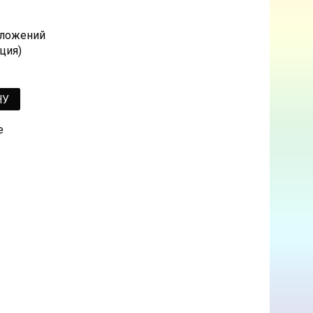
 сложений
ция)
НУ
е