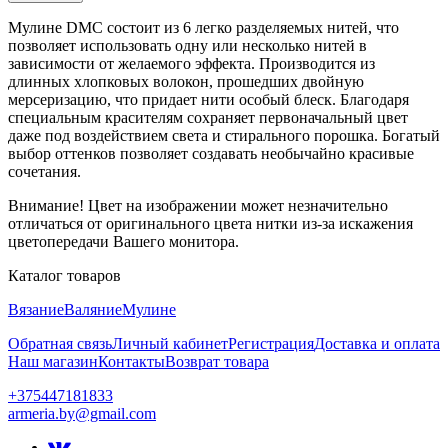
Мулине DMC состоит из 6 легко разделяемых нитей, что
позволяет использовать одну или несколько нитей в
зависимости от желаемого эффекта. Производится из
длинных хлопковых волокон, прошедших двойную
мерсеризацию, что придает нити особый блеск. Благодаря
специальным красителям сохраняет первоначальный цвет
даже под воздействием света и стирального порошка. Богатый
выбор оттенков позволяет создавать необычайно красивые
сочетания.
Внимание! Цвет на изображении может незначительно
отличаться от оригинального цвета нитки из-за искажения
цветопередачи Вашего монитора.
Каталог товаров
Вязание
Валяние
Мулине
Обратная связь
Личный кабинет
Регистрация
Доставка и оплата
Наш магазин
Контакты
Возврат товара
+375447181833
armeria.by@gmail.com