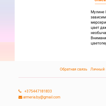
Мулине D
зависим
мерсери
цвет да
необыча
Внимани
цветопе
Обратная связь
Личный 
+375447181833
armeria.by@gmail.com