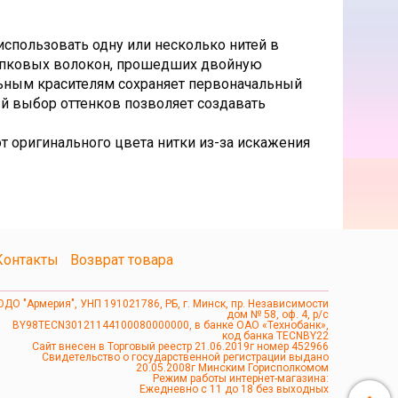
использовать одну или несколько нитей в
лопковых волокон, прошедших двойную
льным красителям сохраняет первоначальный
ый выбор оттенков позволяет создавать
т оригинального цвета нитки из-за искажения
Контакты
Возврат товара
ОДО "Армерия", УНП 191021786, РБ, г. Минск, пр. Независимости
дом № 58, оф. 4, р/с
BY98TECN30121144100080000000, в банке ОАО «Технобанк»,
код банка TECNBY22
Сайт внесен в Торговый реестр 21.06.2019г номер 452966
Свидетельство о государственной регистрации выдано
20.05.2008г Минским Горисполкомом
Режим работы интернет-магазина:
Ежедневно с 11 до 18 без выходных