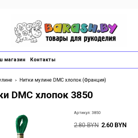
ш магазин
Контакты
улине
Нитки мулине DMC хлопок (Франция)
ки DMC хлопок 3850
Артикул:
3850
2.80 BYN
2.60 BYN