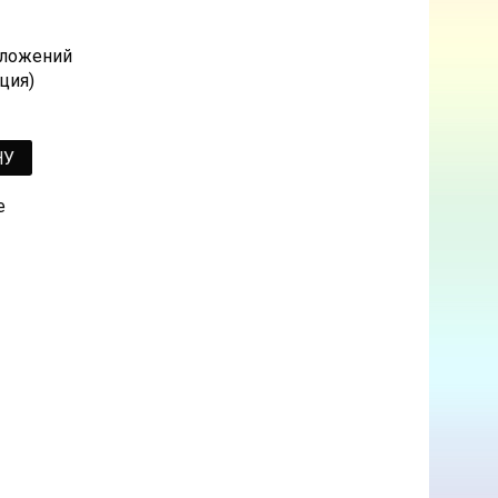
 сложений
ция)
НУ
е