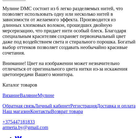
Мулине DMC состоит из 6 легко разделяемых нитей, что
позволяет использовать одну или несколько нитей в
зависимости от желаемого эффекта. Производится из
длинных хлопковых волокон, прошедших двойную
мерсеризацию, что придает нити особый блеск. Благодаря
специальным красителям сохраняет первоначальный цвет
даже под воздействием света и стирального порошка. Богатый
выбор оттенков позволяет создавать необычайно красивые
сочетания.
Внимание! Цвет на изображении может незначительно
отличаться от оригинального цвета нитки из-за искажения
цветопередачи Вашего монитора.
Каталог товаров
Вязание
Валяние
Мулине
Обратная связь
Личный кабинет
Регистрация
Доставка и оплата
Наш магазин
Контакты
Возврат товара
+375447181833
armeria.by@gmail.com