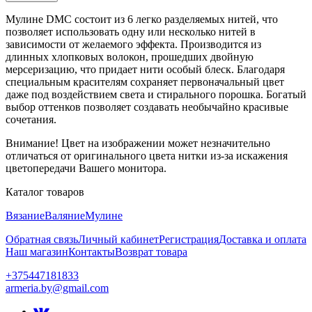
Мулине DMC состоит из 6 легко разделяемых нитей, что
позволяет использовать одну или несколько нитей в
зависимости от желаемого эффекта. Производится из
длинных хлопковых волокон, прошедших двойную
мерсеризацию, что придает нити особый блеск. Благодаря
специальным красителям сохраняет первоначальный цвет
даже под воздействием света и стирального порошка. Богатый
выбор оттенков позволяет создавать необычайно красивые
сочетания.
Внимание! Цвет на изображении может незначительно
отличаться от оригинального цвета нитки из-за искажения
цветопередачи Вашего монитора.
Каталог товаров
Вязание
Валяние
Мулине
Обратная связь
Личный кабинет
Регистрация
Доставка и оплата
Наш магазин
Контакты
Возврат товара
+375447181833
armeria.by@gmail.com