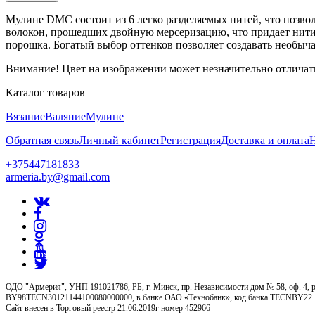
Мулине DMC состоит из 6 легко разделяемых нитей, что позво
волокон, прошедших двойную мерсеризацию, что придает нити 
порошка. Богатый выбор оттенков позволяет создавать необыч
Внимание! Цвет на изображении может незначительно отличать
Каталог товаров
Вязание
Валяние
Мулине
Обратная связь
Личный кабинет
Регистрация
Доставка и оплата
+375447181833
armeria.by@gmail.com
ОДО "Армерия", УНП 191021786, РБ, г. Минск, пр. Независимости дом № 58, оф. 4, р
BY98TECN30121144100080000000, в банке ОАО «Технобанк», код банка TECNBY22
Сайт внесен в Торговый реестр 21.06.2019г номер 452966