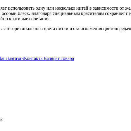
ляет использовать одну или несколько нитей в зависимости от 
особый блеск. Благодаря специальным красителям сохраняет пе
айно красивые сочетания.
ся от оригинального цвета нитки из-за искажения цветопереда
Наш магазин
Контакты
Возврат товара
/с