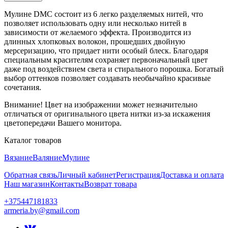
Мулине DMC состоит из 6 легко разделяемых нитей, что
позволяет использовать одну или несколько нитей в
зависимости от желаемого эффекта. Производится из
длинных хлопковых волокон, прошедших двойную
мерсеризацию, что придает нити особый блеск. Благодаря
специальным красителям сохраняет первоначальный цвет
даже под воздействием света и стирального порошка. Богатый
выбор оттенков позволяет создавать необычайно красивые
сочетания.
Внимание! Цвет на изображении может незначительно
отличаться от оригинального цвета нитки из-за искажения
цветопередачи Вашего монитора.
Каталог товаров
Вязание
Валяние
Мулине
Обратная связь
Личный кабинет
Регистрация
Доставка и оплата
Наш магазин
Контакты
Возврат товара
+375447181833
armeria.by@gmail.com