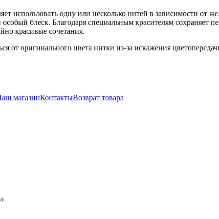
ляет использовать одну или несколько нитей в зависимости от 
особый блеск. Благодаря специальным красителям сохраняет пе
айно красивые сочетания.
ся от оригинального цвета нитки из-за искажения цветопереда
Наш магазин
Контакты
Возврат товара
/с