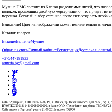
Мулине DMC состоит из 6 легко разделяемых нитей, что позво
волокон, прошедших двойную мерсеризацию, что придает нити 
порошка. Богатый выбор оттенков позволяет создавать необыч
Внимание! Цвет на изображении может незначительно отличать
Каталог товаров
Вязание
Валяние
Мулине
Обратная связь
Личный кабинет
Регистрация
Доставка и оплата
+375447181833
armeria.by@gmail.com
ОДО "Армерия", УНП 191021786, РБ, г. Минск, пр. Независимости дом № 58, оф. 4, р
BY98TECN30121144100080000000, в банке ОАО «Технобанк», код банка TECNBY22
Сайт внесен в Торговый реестр 21.06.2019г номер 452966