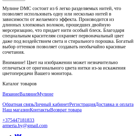
Мулине DMC состоит из 6 легко разделяемых нитей, что
позволяет использовать одну или несколько нитей в
зависимости от желаемого эффекта. Производится из
длинных хлопковых волокон, прошедших двойную
мерсеризацию, что придает нити особый блеск. Благодаря
специальным красителям сохраняет первоначальный цвет
даже под воздействием света и стирального порошка. Богатый
выбор оттенков позволяет создавать необычайно красивые
сочетания.
Внимание! Цвет на изображении может незначительно
отличаться от оригинального цвета нитки из-за искажения
цветопередачи Вашего монитора.
Каталог товаров
Вязание
Валяние
Мулине
Обратная связь
Личный кабинет
Регистрация
Доставка и оплата
Наш магазин
Контакты
Возврат товара
+375447181833
armeria.by@gmail.com