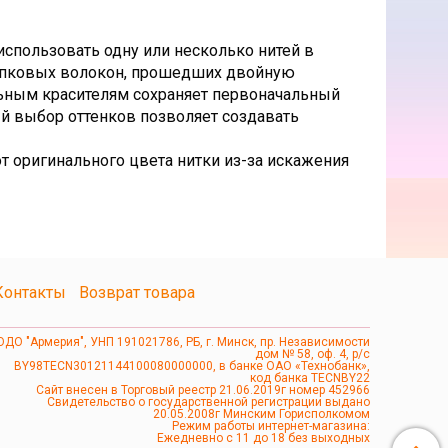
использовать одну или несколько нитей в
лопковых волокон, прошедших двойную
льным красителям сохраняет первоначальный
ый выбор оттенков позволяет создавать
т оригинального цвета нитки из-за искажения
Контакты
Возврат товара
ОДО "Армерия", УНП 191021786, РБ, г. Минск, пр. Независимости
дом № 58, оф. 4, р/с
BY98TECN30121144100080000000, в банке ОАО «Технобанк»,
код банка TECNBY22
Сайт внесен в Торговый реестр 21.06.2019г номер 452966
Свидетельство о государственной регистрации выдано
20.05.2008г Минским Горисполкомом
Режим работы интернет-магазина:
Ежедневно с 11 до 18 без выходных