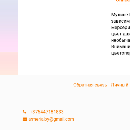
Мулине D
зависим
мерсери
цвет да
необыча
Внимани
цветопе
Обратная связь
Личный 
+375447181833
armeria.by@gmail.com