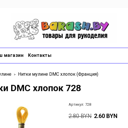
ш магазин
Контакты
улине
Нитки мулине DMC хлопок (Франция)
ки DMC хлопок 728
Артикул:
728
2.80 BYN
2.60 BYN