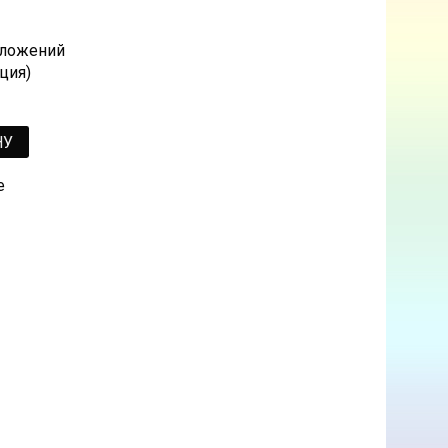
 сложений
ция)
НУ
е