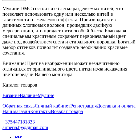
Мулине DMC состоит из 6 легко разделяемых нитей, что
позволяет использовать одну или несколько нитей в
зависимости от желаемого эффекта. Производится из
длинных хлопковых волокон, прошедших двойную
мерсеризацию, что придает нити особый блеск. Благодаря
специальным красителям сохраняет первоначальный цвет
даже под воздействием света и стирального порошка. Богатый
выбор оттенков позволяет создавать необычайно красивые
сочетания.
Внимание! Цвет на изображении может незначительно
отличаться от оригинального цвета нитки из-за искажения
цветопередачи Вашего монитора.
Каталог товаров
Вязание
Валяние
Мулине
Обратная связь
Личный кабинет
Регистрация
Доставка и оплата
Наш магазин
Контакты
Возврат товара
+375447181833
armeria.by@gmail.com