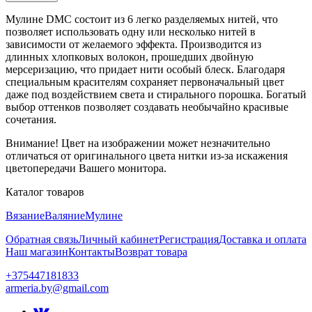
Мулине DMC состоит из 6 легко разделяемых нитей, что
позволяет использовать одну или несколько нитей в
зависимости от желаемого эффекта. Производится из
длинных хлопковых волокон, прошедших двойную
мерсеризацию, что придает нити особый блеск. Благодаря
специальным красителям сохраняет первоначальный цвет
даже под воздействием света и стирального порошка. Богатый
выбор оттенков позволяет создавать необычайно красивые
сочетания.
Внимание! Цвет на изображении может незначительно
отличаться от оригинального цвета нитки из-за искажения
цветопередачи Вашего монитора.
Каталог товаров
Вязание
Валяние
Мулине
Обратная связь
Личный кабинет
Регистрация
Доставка и оплата
Наш магазин
Контакты
Возврат товара
+375447181833
armeria.by@gmail.com