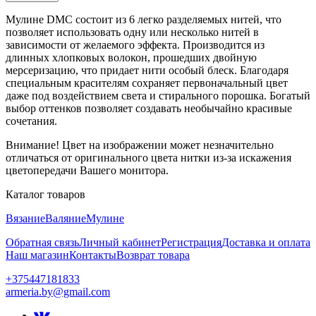
Мулине DMC состоит из 6 легко разделяемых нитей, что
позволяет использовать одну или несколько нитей в
зависимости от желаемого эффекта. Производится из
длинных хлопковых волокон, прошедших двойную
мерсеризацию, что придает нити особый блеск. Благодаря
специальным красителям сохраняет первоначальный цвет
даже под воздействием света и стирального порошка. Богатый
выбор оттенков позволяет создавать необычайно красивые
сочетания.
Внимание! Цвет на изображении может незначительно
отличаться от оригинального цвета нитки из-за искажения
цветопередачи Вашего монитора.
Каталог товаров
Вязание
Валяние
Мулине
Обратная связь
Личный кабинет
Регистрация
Доставка и оплата
Наш магазин
Контакты
Возврат товара
+375447181833
armeria.by@gmail.com