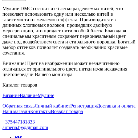
Мулине DMC состоит из 6 легко разделяемых нитей, что
позволяет использовать одну или несколько нитей в
зависимости от желаемого эффекта. Производится из
длинных хлопковых волокон, прошедших двойную
мерсеризацию, что придает нити особый блеск. Благодаря
специальным красителям сохраняет первоначальный цвет
даже под воздействием света и стирального порошка. Богатый
выбор оттенков позволяет создавать необычайно красивые
сочетания.
Внимание! Цвет на изображении может незначительно
отличаться от оригинального цвета нитки из-за искажения
цветопередачи Вашего монитора.
Каталог товаров
Вязание
Валяние
Мулине
Обратная связь
Личный кабинет
Регистрация
Доставка и оплата
Наш магазин
Контакты
Возврат товара
+375447181833
armeria.by@gmail.com