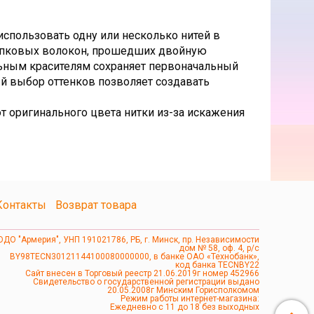
использовать одну или несколько нитей в
лопковых волокон, прошедших двойную
льным красителям сохраняет первоначальный
ый выбор оттенков позволяет создавать
т оригинального цвета нитки из-за искажения
Контакты
Возврат товара
ОДО "Армерия", УНП 191021786, РБ, г. Минск, пр. Независимости
дом № 58, оф. 4, р/с
BY98TECN30121144100080000000, в банке ОАО «Технобанк»,
код банка TECNBY22
Сайт внесен в Торговый реестр 21.06.2019г номер 452966
Свидетельство о государственной регистрации выдано
20.05.2008г Минским Горисполкомом
Режим работы интернет-магазина:
Ежедневно с 11 до 18 без выходных