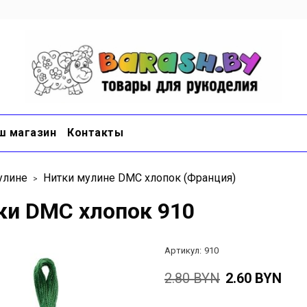
ш магазин
Контакты
улине
Нитки мулине DMC хлопок (Франция)
ки DMC хлопок 910
Артикул:
910
2.80 BYN
2.60 BYN