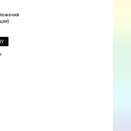
 сложений
ция)
НУ
е