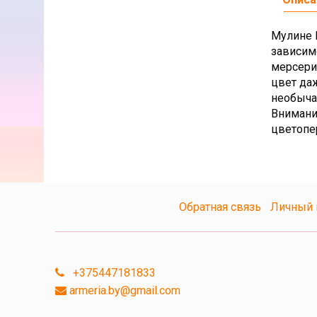
Мулине D
зависим
мерсери
цвет да
необыча
Внимани
цветопе
Обратная связь
Личный 
+375447181833
armeria.by@gmail.com