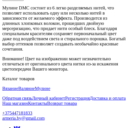
Мулине DMC состоит из 6 легко разделяемых нитей, что
позволяет использовать одну или несколько нитей в
зависимости от желаемого эффекта. Производится из
длинных хлопковых волокон, прошедших двойную
мерсеризацию, что придает нити особый блеск. Благодаря
специальным красителям сохраняет первоначальный цвет
даже под воздействием света и стирального порошка. Богатый
выбор оттенков позволяет создавать необычайно красивые
сочетания.
Внимание! Цвет на изображении может незначительно
отличаться от оригинального цвета нитки из-за искажения
цветопередачи Вашего монитора.
Каталог товаров
Вязание
Валяние
Мулине
Обратная связь
Личный кабинет
Регистрация
Доставка и оплата
Наш магазин
Контакты
Возврат товара
+375447181833
armeria.by@gmail.com