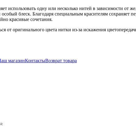
ляет использовать одну или несколько нитей в зависимости от 
особый блеск. Благодаря специальным красителям сохраняет пе
айно красивые сочетания.
ся от оригинального цвета нитки из-за искажения цветопереда
Наш магазин
Контакты
Возврат товара
/с