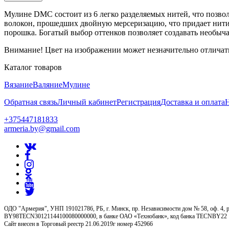
Мулине DMC состоит из 6 легко разделяемых нитей, что позво
волокон, прошедших двойную мерсеризацию, что придает нити 
порошка. Богатый выбор оттенков позволяет создавать необыч
Внимание! Цвет на изображении может незначительно отличать
Каталог товаров
Вязание
Валяние
Мулине
Обратная связь
Личный кабинет
Регистрация
Доставка и оплата
+375447181833
armeria.by@gmail.com
ОДО "Армерия", УНП 191021786, РБ, г. Минск, пр. Независимости дом № 58, оф. 4, р
BY98TECN30121144100080000000, в банке ОАО «Технобанк», код банка TECNBY22
Сайт внесен в Торговый реестр 21.06.2019г номер 452966