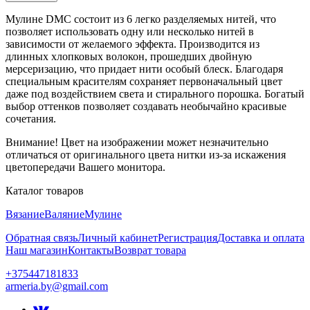
Мулине DMC состоит из 6 легко разделяемых нитей, что
позволяет использовать одну или несколько нитей в
зависимости от желаемого эффекта. Производится из
длинных хлопковых волокон, прошедших двойную
мерсеризацию, что придает нити особый блеск. Благодаря
специальным красителям сохраняет первоначальный цвет
даже под воздействием света и стирального порошка. Богатый
выбор оттенков позволяет создавать необычайно красивые
сочетания.
Внимание! Цвет на изображении может незначительно
отличаться от оригинального цвета нитки из-за искажения
цветопередачи Вашего монитора.
Каталог товаров
Вязание
Валяние
Мулине
Обратная связь
Личный кабинет
Регистрация
Доставка и оплата
Наш магазин
Контакты
Возврат товара
+375447181833
armeria.by@gmail.com