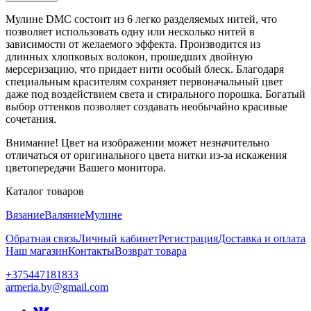
Мулине DMC состоит из 6 легко разделяемых нитей, что
позволяет использовать одну или несколько нитей в
зависимости от желаемого эффекта. Производится из
длинных хлопковых волокон, прошедших двойную
мерсеризацию, что придает нити особый блеск. Благодаря
специальным красителям сохраняет первоначальный цвет
даже под воздействием света и стирального порошка. Богатый
выбор оттенков позволяет создавать необычайно красивые
сочетания.
Внимание! Цвет на изображении может незначительно
отличаться от оригинального цвета нитки из-за искажения
цветопередачи Вашего монитора.
Каталог товаров
Вязание
Валяние
Мулине
Обратная связь
Личный кабинет
Регистрация
Доставка и оплата
Наш магазин
Контакты
Возврат товара
+375447181833
armeria.by@gmail.com