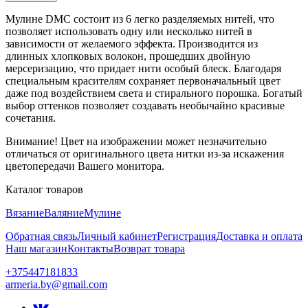
Мулине DMC состоит из 6 легко разделяемых нитей, что
позволяет использовать одну или несколько нитей в
зависимости от желаемого эффекта. Производится из
длинных хлопковых волокон, прошедших двойную
мерсеризацию, что придает нити особый блеск. Благодаря
специальным красителям сохраняет первоначальный цвет
даже под воздействием света и стирального порошка. Богатый
выбор оттенков позволяет создавать необычайно красивые
сочетания.
Внимание! Цвет на изображении может незначительно
отличаться от оригинального цвета нитки из-за искажения
цветопередачи Вашего монитора.
Каталог товаров
Вязание
Валяние
Мулине
Обратная связь
Личный кабинет
Регистрация
Доставка и оплата
Наш магазин
Контакты
Возврат товара
+375447181833
armeria.by@gmail.com