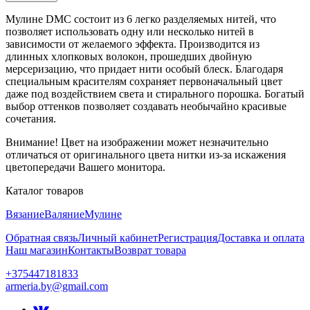
Мулине DMC состоит из 6 легко разделяемых нитей, что
позволяет использовать одну или несколько нитей в
зависимости от желаемого эффекта. Производится из
длинных хлопковых волокон, прошедших двойную
мерсеризацию, что придает нити особый блеск. Благодаря
специальным красителям сохраняет первоначальный цвет
даже под воздействием света и стирального порошка. Богатый
выбор оттенков позволяет создавать необычайно красивые
сочетания.
Внимание! Цвет на изображении может незначительно
отличаться от оригинального цвета нитки из-за искажения
цветопередачи Вашего монитора.
Каталог товаров
Вязание
Валяние
Мулине
Обратная связь
Личный кабинет
Регистрация
Доставка и оплата
Наш магазин
Контакты
Возврат товара
+375447181833
armeria.by@gmail.com