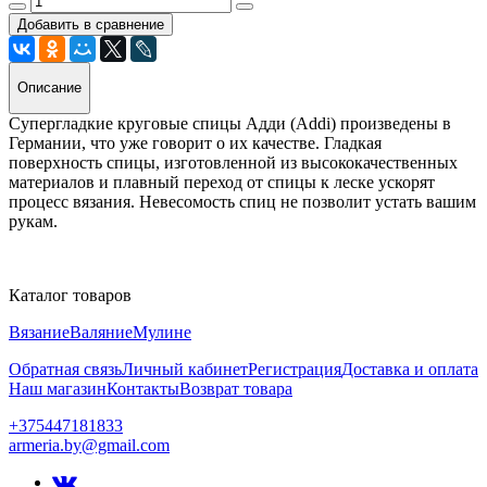
Добавить в сравнение
Описание
Супергладкие круговые спицы Адди (Addi) произведены в
Германии, что уже говорит о их качестве. Гладкая
поверхность спицы, изготовленной из высококачественных
материалов и плавный переход от спицы к леске ускорят
процесс вязания. Невесомость спиц не позволит устать вашим
рукам.
Каталог товаров
Вязание
Валяние
Мулине
Обратная связь
Личный кабинет
Регистрация
Доставка и оплата
Наш магазин
Контакты
Возврат товара
+375447181833
armeria.by@gmail.com