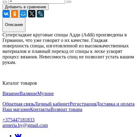
Добавить в сравнение
Описание
Супергладкие круговые спицы Адди (Addi) произведены в
Германии, что уже говорит о их качестве. Гладкая
поверхность спицы, изготовленной из высококачественных
материалов и плавный переход от спицы к леске ускорят
процесс вязания. Невесомость спиц не позволит устать вашим
рукам.
Каталог товаров
Вязание
Валяние
Мулине
Обратная связь
Личный кабинет
Регистрация
Доставка и оплата
Наш магазин
Контакты
Возврат товара
+375447181833
armeria.by@gmail.com