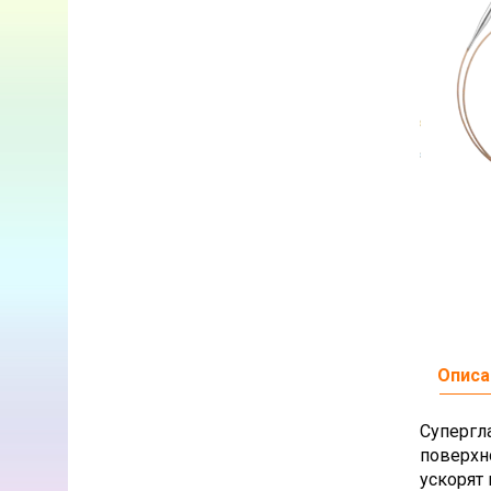
Описа
Супергла
поверхн
ускорят 