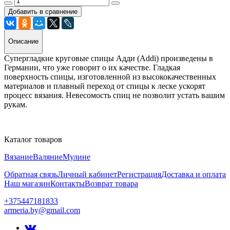
Добавить в сравнение
Описание
Супергладкие круговые спицы Адди (Addi) произведены в
Германии, что уже говорит о их качестве. Гладкая
поверхность спицы, изготовленной из высококачественных
материалов и плавный переход от спицы к леске ускорят
процесс вязания. Невесомость спиц не позволит устать вашим
рукам.
Каталог товаров
Вязание
Валяние
Мулине
Обратная связь
Личный кабинет
Регистрация
Доставка и оплата
Наш магазин
Контакты
Возврат товара
+375447181833
armeria.by@gmail.com