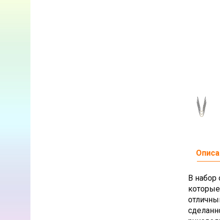
Описа
В набор 
которые
отличны
сделанн