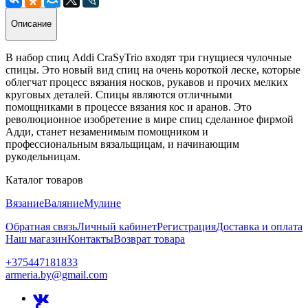
Описание
В набор спиц Addi CraSyTrio входят три гнущиеся чулочные
спицы. Это новый вид спиц на очень короткой леске, которые
облегчат процесс вязания носков, рукавов и прочих мелких
круговых деталей. Спицы являются отличными
помощниками в процессе вязания кос и аранов. Это
революционное изобретение в мире спиц сделанное фирмой
Адди, станет незаменимым помощником и
профессиональным вязальщицам, и начинающим
рукодельницам.
Каталог товаров
Вязание
Валяние
Мулине
Обратная связь
Личный кабинет
Регистрация
Доставка и оплата
Наш магазин
Контакты
Возврат товара
+375447181833
armeria.by@gmail.com