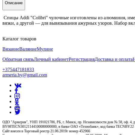
Описание
Спицы Addi "Colibri" чулочные изготовлены из алюминия,
име
вязки, а другой — для вывязывания ажурных узоров. Набор вкл
Каталог товаров
Вязание
Валяние
Мулине
Обратная связь
Личный кабинет
Регистрация
Доставка и оплата
+375447181833
armeria.by@gmail.com
ОДО "Армерия", УНП 191021786, РБ, г. Минск, пр. Независимости дом № 58, оф. 4, р
BY98TECN30121144100080000000, в банке ОАО «Технобанк», код банка TECNBY22
Сайт внесен в Торговый реестр 21.06.2019г номер 452966