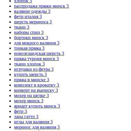
хлопок
3
распродажа пряжи минск
3
валяние одежды
3
фетр италия
3
шерсть мериноса
3
ткани
3
наборы спиц
3
бортики минск
3
для мокрого валяния
3
тонкая пряжа
3
новозеландская шерсть
3
пряжа турция минск
3
ткани хлопок
3
игрушки из фетра
3
купить шерсть
3
пряжа в минске
3
комплект в кроватку
3
конверт на выписку
3
мохер на шелке
3
мохер минск
3
ярнарт купить минск
3
фетр
3
лана гатто
3
иглы для валяния
3
меринос для валяния
3