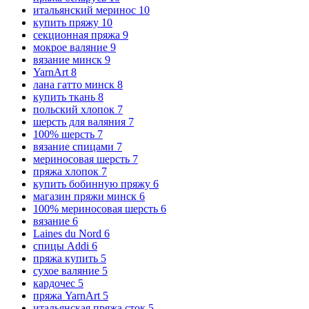
итальянский меринос
10
купить пряжу
10
секционная пряжа
9
мокрое валяние
9
вязание минск
9
YarnArt
8
лана гатто минск
8
купить ткань
8
польский хлопок
7
шерсть для валяния
7
100% шерсть
7
вязание спицами
7
мериносовая шерсть
7
пряжа хлопок
7
купить бобинную пряжу
6
магазин пряжи минск
6
100% мериносовая шерсть
6
вязание
6
Laines du Nord
6
спицы Addi
6
пряжа купить
5
сухое валяние
5
кардочес
5
пряжа YarnArt
5
итальянская пряжа сток
5