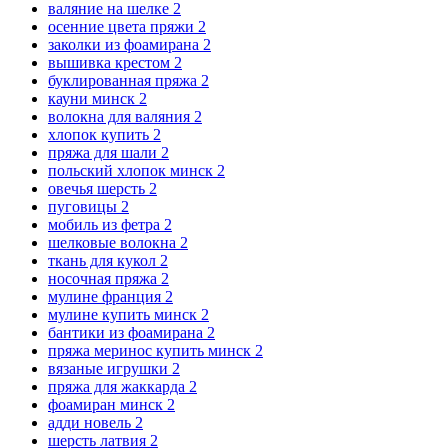
валяние на шелке
2
осенние цвета пряжи
2
заколки из фоамирана
2
вышивка крестом
2
буклированная пряжа
2
кауни минск
2
волокна для валяния
2
хлопок купить
2
пряжа для шали
2
польский хлопок минск
2
овечья шерсть
2
пуговицы
2
мобиль из фетра
2
шелковые волокна
2
ткань для кукол
2
носочная пряжа
2
мулине франция
2
мулине купить минск
2
бантики из фоамирана
2
пряжа меринос купить минск
2
вязаные игрушки
2
пряжа для жаккарда
2
фоамиран минск
2
адди новель
2
шерсть латвия
2