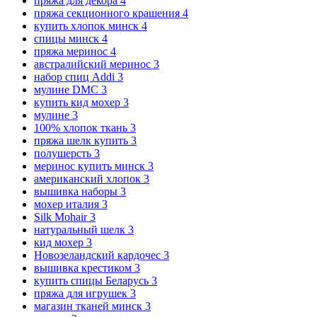
пряжа для декора
4
пряжа секционного крашения
4
купить хлопок минск
4
спицы минск
4
пряжа меринос
4
австралийский меринос
3
набор спиц Addi
3
мулине DMC
3
купить кид мохер
3
мулине
3
100% хлопок ткань
3
пряжа шелк купить
3
полушерсть
3
меринос купить минск
3
американский хлопок
3
вышивка наборы
3
мохер италия
3
Silk Mohair
3
натуральный шелк
3
кид мохер
3
Новозеландский кардочес
3
вышивка крестиком
3
купить спицы Беларусь
3
пряжа для игрушек
3
магазин тканей минск
3