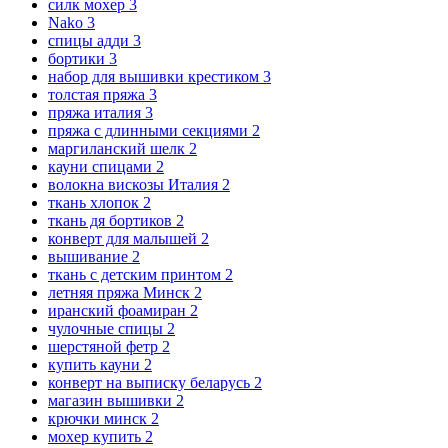
силк мохер
3
Nako
3
спицы адди
3
бортики
3
набор для вышивки крестиком
3
толстая пряжа
3
пряжа италия
3
пряжа с длинными секциями
2
маргиланский шелк
2
кауни спицами
2
волокна вискозы Италия
2
ткань хлопок
2
ткань дя бортиков
2
конверт для малышей
2
вышивание
2
ткань с детским принтом
2
летняя пряжа Минск
2
иранский фоамиран
2
чулочные спицы
2
шерстяной фетр
2
купить кауни
2
конверт на выписку беларусь
2
магазин вышивки
2
крючки минск
2
мохер купить
2