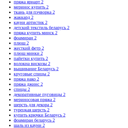
пряжа ярнарт
2
меринос купить
2
ткань для пэчворка
2
жаккард
2
кауни артистик
2
детский текстиль беларусь
2
пряжа купить минск
2
фоамиран
2
плюш
2
жесткий фетр
2
плюш минки
2
пайетки купить
2
волокна вискозы
2
вышивание Беларусь
2
круговые спицы
2
пряжа нако
2
пряжа джинс
2
спицы
2
декоративные пуговицы
2
мериносовая пряжа
2
шерсть для декора
2
турецкая шерсть
2
купить крючки Беларусь
2
фоамиран беларусь
2
шаль из кауни
2