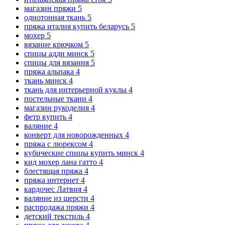
магазин пряжи
5
однотонная ткань
5
пряжа италия купить беларусь
5
мохер
5
вязание крючком
5
спицы адди минск
5
спицы для вязания
5
пряжа альпака
4
ткань минск
4
ткань для интерьерной куклы
4
постельные ткани
4
магазин рукоделия
4
фетр купить
4
валяние
4
конверт для новорожденных
4
пряжа с люрексом
4
кубические спицы купить минск
4
кид мохер лана гатто
4
блестящая пряжа
4
пряжа интернет
4
кардочес Латвия
4
валяние из шерсти
4
распродажа пряжи
4
детский текстиль
4