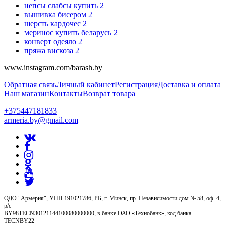
непсы слабсы купить
2
вышивка бисером
2
шерсть кардочес
2
меринос купить беларусь
2
конверт одеяло
2
пряжа вискоза
2
www.instagram.com/barash.by
Обратная связь
Личный кабинет
Регистрация
Доставка и оплата
Наш магазин
Контакты
Возврат товара
+375447181833
armeria.by@gmail.com
ОДО "Армерия", УНП 191021786, РБ, г. Минск, пр. Независимости дом № 58, оф. 4,
р/с
BY98TECN30121144100080000000, в банке ОАО «Технобанк», код банка
TECNBY22